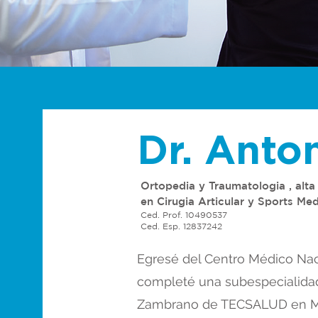
Dr. Anto
Ortopedia y Traumatologia , alta
en Cirugia Articular y Sports Med
Ced. Prof. 10490537
Ced. Esp. 12837242
Egresé del Centro Médico Naci
completé una subespecialidad
Zambrano de TECSALUD en Mo