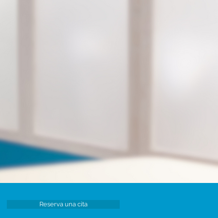
specialidad
n Cirugia Articular
erto en cirugía articular,
focado en técnicas avanzadas
ra reparar y mejorar la función de
dillas, hombros y otras
ticulaciones, devolviéndote la
bertad de movimiento.
Reserva una cita