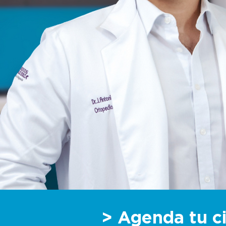
Ortopedia y
traumatólogia
Recupera tu ritmo de vida con
atención especializada de un
médico ortopedista y
traumatólogo. Tu cuerpo lo
agradecerá.
> Agenda tu ci