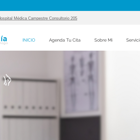
ospital Médica Campestre Consultorio 205
ía
INICIO
Agenda Tu Cita
Sobre Mi
Servic
ólogo
Dr. Antonio García
Cirujano Ortopedista
y Traumatólogo