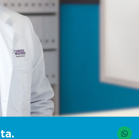
Sports Medicine
E
e
Vuelve a tu mejor versión con
Exp
tratamientos especializados en
en
medicina deportiva. Tu salud es
pa
la clave del éxito.
ro
ar
li
ta.